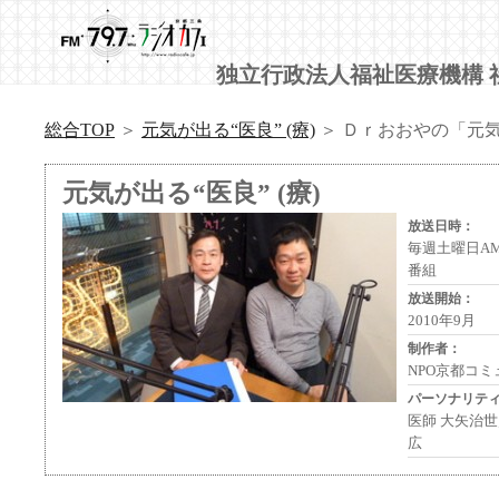
独立行政法人福祉医療機構 
総合TOP
＞
元気が出る“医良” (療)
＞ Ｄｒおおやの「元気が
元気が出る“医良” (療)
放送日時：
毎週土曜日AM8
番組
放送開始：
2010年9月
制作者：
NPO京都コ
パーソナリテ
医師 大矢治
広