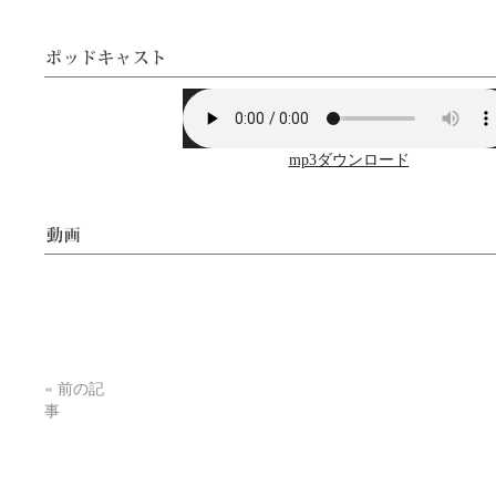
mp3ダウンロード
«
前の記
事