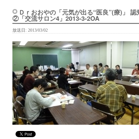
Ｄｒおおやの「元気が出る“医良”(療)」 
②「交流サロン4」2013-3-2OA
放送日
: 2013/03/02