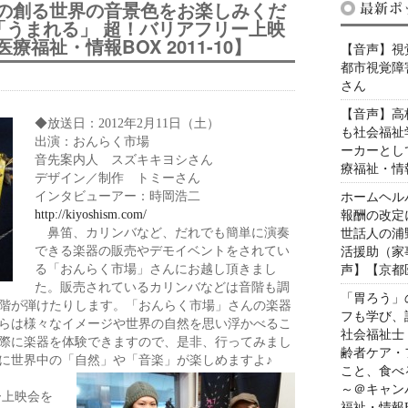
の創る世界の音景色をお楽しみくだ
映画「うまれる」 超！バリアフリー上映
福祉・情報BOX 2011-10】
【音声】視
都市視覚障
さん
【音声】高
◆放送日：2012年2月11日（土）
も社会福祉
出演：おんらく市場
ーカーとし
音先案内人 スズキキヨシさん
療福祉・情報B
デザイン／制作 トミーさん
インタビューアー：時岡浩二
ホームヘル
http://kiyoshism.com/
報酬の改定
鼻笛、カリンバなど、だれでも簡単に演奏
世話人の浦
できる楽器の販売やデモイベントをされてい
活援助（家
る「おんらく市場」さんにお越し頂きまし
声】【京都医
た。販売されているカリンバなどは音階も調
「胃ろう」
階が弾けたりします。「おんらく市場」さんの楽器
フも学び、
らは様々なイメージや世界の自然を思い浮かべるこ
社会福祉士
際に楽器を体験できますので、是非、行ってみまし
齢者ケア・
に世界中の「自然」や「音楽」が楽しめますよ♪
こと、食べる
～＠キャン
ー上映会を
福祉・情報BO