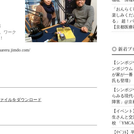
「おんらく
楽しみくださ
る」 超！
都
【京都医療福
、ワーク
！
mareru.jimdo.com/
【シンポジ
ンポジウム
が家が一番
氏も登壇）
【シンポジ
らみる現代
ファイルをダウンロード
障害」@京
【イベント】
生さんと交
校 「YMC
【ｲﾍﾞﾝﾄ