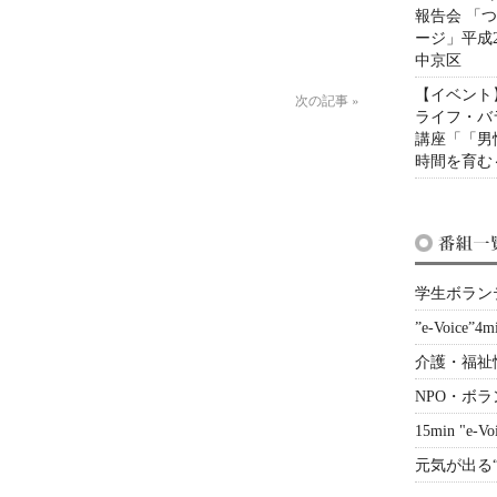
報告会 「
ージ」平成2
中京区
【イベント
次の記事
»
ライフ・バ
講座「「男
時間を育む
学生ボラン
”e-Voice”4m
介護・福祉
NPO・ボ
15min "e-Vo
元気が出る“