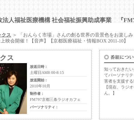
政法人福祉医療機構 社会福祉振興助成事業 『FM
ックス
＞ 「おんらく市場」さんの創る世界の音景色をお楽しみくだ
映会開催！【音声】【京都医療福祉・情報BOX 2011-10】
ックス
放送日時：
知っておきたい
土曜日AM8:00-8:15
てパーソナリテ
放送開始：
害者を支援す
2010年10月
【現在、ラジオ
ん。】
制作者：
FM797京都三条ラジオカフェ
パーソナリティ：