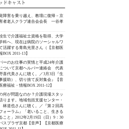
覚障害を乗り越え、教壇に復帰－京
害者老人クラブ連合会会長 一谷孝
校生で介護福祉士資格を取得、大学
学科へ、現在は病院のソーシャルワ
て活躍する青島光里さん（【京都医
OX 2011-13】
パーのお仕事の実情と平成24年介護
について京都ヘルパー連絡会 代表
野喜代美さんに聴く。／3月3日『生
事援助）、切り捨て反対集会』【音
療福祉・情報BOX 2011-12】
の何が問題なのか？介護現場スタッ
語ります。地域包括支援センター・
 林道也さんに聴く。／『第２回高
フォーラム』「老いること、生きる
こと」2012年2月19日（日）9：30
パスプラザ京都【音声】【京都医療
X 2011-11】