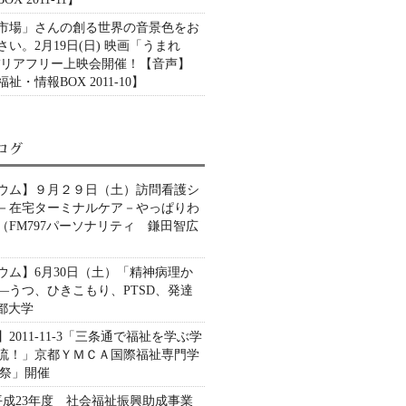
市場」さんの創る世界の音景色をお
い。2月19日(日) 映画「うまれ
バリアフリー上映会開催！【音声】
祉・情報BOX 2011-10】
ウム】９月２９日（土）訪問看護シ
－在宅ターミナルケア－やっぱりわ
（FM797パーソナリティ 鎌田智広
ウム】6月30日（土）「精神病理か
—うつ、ひきこもり、PTSD、発達
都大学
2011-11-3「三条通で福祉を学ぶ学
流！」京都ＹＭＣＡ国際福祉専門学
A祭」開催
】平成23年度 社会福祉振興助成事業