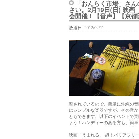
「おんらく市場」さん
さい。2月19日(日) 
会開催！【音声】【京都医療
放送日
: 2012/02/11
整されているので、簡単に沖縄の音
はシンプルな楽器ですが、その音か
ともできます。以下のイベントで実
ょう！ハンディーのある方も、簡単
映画「うまれる」 超！バリアフリ